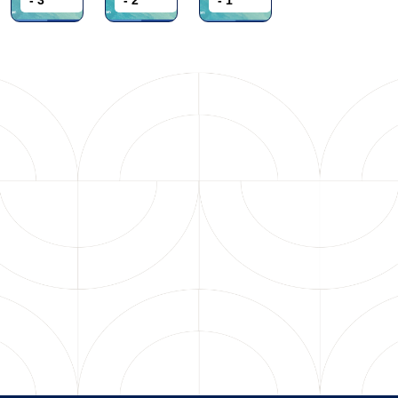
- 3
- 2
- 1