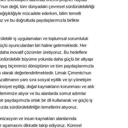
nun değil, tüm dünyadaki çevresel sürdürülebilirliği
eğişikliğiyle mücadele ederken, bilim temelli
uz ve bu doğrultuda paydaşlarımızla birlikte
dürülebilir iş uygulamaları ve toplumsal sorumluluk
çlü oyunculardan biri haline getirmektedir. Her
 daha inovatif çözümler üretiyoruz. Bu hedeflere
e sürdürülebilir büyüme yolunda daha güçlü bir altyapı
 yapış biçimimizi dönüştüren ve tüm paydaşlarımızla
 olarak değerlendirilmektedir. Limak Çimento'nun
 azaltmanın yanı sıra sosyal eşitlik ve iyi yönetişim
insiyet eşitliği, doğal kaynakların korunması ve atık
ündemimize alıyor ve bu alanlarda somut adımlar
bir paydaşımızla ortak bir dil kullanarak ve güçlü iş
zda sürdürülebilirliğin temellerini atıyoruz.
onizasyon ve insan kaynakları alanlarında
r aşamasını dikkatle takip ediyoruz. Küresel