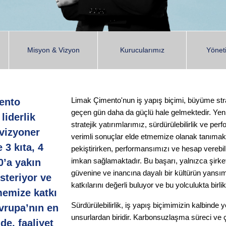
Misyon & Vizyon
Kurucularımız
Yönet
Limak Çimento'nun iş yapış biçimi, büyüme stra
ento
geçen gün daha da güçlü hale gelmektedir. Yeni
liderlik
stratejik yatırımlarımız, sürdürülebilirlik ve p
 vizyoner
verimli sonuçlar elde etmemize olanak tanımaktad
 3 kıta, 4
pekiştirirken, performansımızı ve hesap verebil
imkan sağlamaktadır. Bu başarı, yalnızca şirk
0’a yakın
güvenine ve inancına dayalı bir kültürün yansım
österiyor ve
katkılarını değerli buluyor ve bu yolculukta bir
emize katkı
Sürdürülebilirlik, iş yapış biçimimizin kalbinde
Avrupa’nın en
unsurlardan biridir. Karbonsuzlaşma süreci ve ç
de, faaliyet