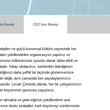
im Kurulu
CEO'nun Mesajı
Medya
tejileri ve güçlü kurumsal kültürü sayesinde her
den şekillendirilen organizasyon yapımız ve
erformans kültürümüzle uyumlu olarak daha etkili ve
ır. Yatay silolarımız, sektördeki liderliğimizi
irliğimizi daha şeffaf bir biçimde göstermemize
etin değil, aynı zamanda tüm paydaşlarımızın
asıdır. Limak Çimento olarak, her bir çalışanımızın
likte büyümenin gururunu yaşıyoruz.
 yer almakta ve geleceğimizi şekillendiren ana
evre dostu stratejiler, karlı büyümeyi sürdürmenin