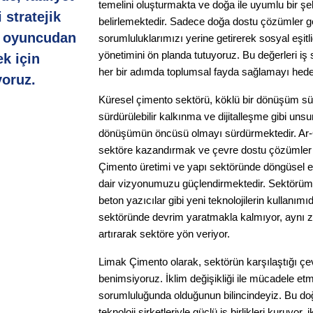
temelini oluşturmakta ve doğa ile uyumlu bir ş
stratejik
belirlemektedir. Sadece doğa dostu çözümler g
i oyuncudan
sorumluluklarımızı yerine getirerek sosyal eşitliği
yönetimini ön planda tutuyoruz. Bu değerleri iş s
ek için
her bir adımda toplumsal fayda sağlamayı hede
oruz.
Küresel çimento sektörü, köklü bir dönüşüm sü
sürdürülebilir kalkınma ve dijitalleşme gibi uns
dönüşümün öncüsü olmayı sürdürmektedir. Ar-Ge
sektöre kazandırmak ve çevre dostu çözümler ü
Çimento üretimi ve yapı sektöründe döngüsel e
dair vizyonumuzu güçlendirmektedir. Sektörümü
beton yazıcılar gibi yeni teknolojilerin kullanı
sektöründe devrim yaratmakla kalmıyor, aynı za
artırarak sektöre yön veriyor.
Limak Çimento olarak, sektörün karşılaştığı çev
benimsiyoruz. İklim değişikliği ile mücadele et
sorumluluğunda olduğunun bilincindeyiz. Bu doğru
teknoloji şirketleriyle güçlü iş birlikleri kuruyor,