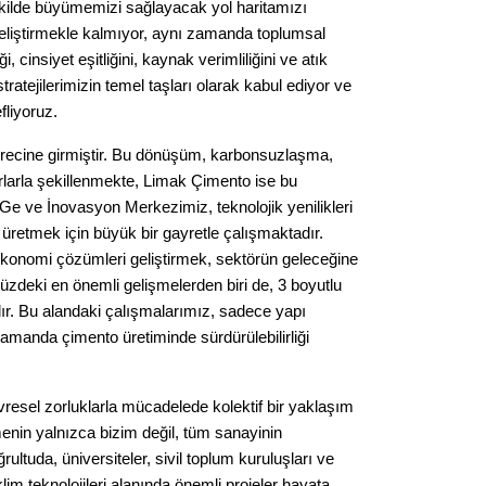
ekilde büyümemizi sağlayacak yol haritamızı
eliştirmekle kalmıyor, aynı zamanda toplumsal
, cinsiyet eşitliğini, kaynak verimliliğini ve atık
tratejilerimizin temel taşları olarak kabul ediyor ve
fliyoruz.
recine girmiştir. Bu dönüşüm, karbonsuzlaşma,
urlarla şekillenmekte, Limak Çimento ise bu
 ve İnovasyon Merkezimiz, teknolojik yenilikleri
retmek için büyük bir gayretle çalışmaktadır.
konomi çözümleri geliştirmek, sektörün geleceğine
zdeki en önemli gelişmelerden biri de, 3 boyutlu
mıdır. Bu alandaki çalışmalarımız, sadece yapı
manda çimento üretiminde sürdürülebilirliği
resel zorluklarla mücadelede kolektif bir yaklaşım
menin yalnızca bizim değil, tüm sanayinin
ltuda, üniversiteler, sivil toplum kuruluşları ve
 iklim teknolojileri alanında önemli projeler hayata