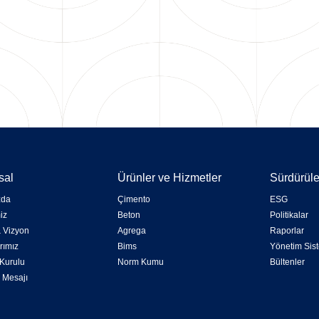
sal
Ürünler ve Hizmetler
Sürdürüleb
zda
Çimento
ESG
iz
Beton
Politikalar
 Vizyon
Agrega
Raporlar
rımız
Bims
Yönetim Sist
Kurulu
Norm Kumu
Bültenler
 Mesajı