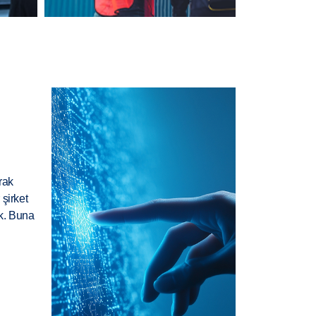
rak
şirket
ık. Buna