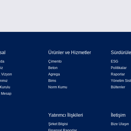
sal
Ürünler ve Hizmetler
Sürdürüleb
zda
Çimento
ESG
iz
Beton
Politikalar
 Vizyon
Agrega
Raporlar
rımız
Bims
Yönetim Sist
Kurulu
Norm Kumu
Bültenler
 Mesajı
Yatırımcı İlişkileri
İletişim
Şirket Bilgisi
Bize Ulaşın
Finansal Raporlar