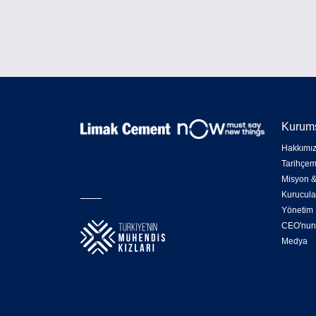
Kurum
Hakkımı
Tarihçem
Misyon &
Kurucula
Yönetim 
CEO'nun
Medya