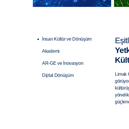
Eşit
İnsan Kültür ve Dönüşüm
Yet
Akademi
Kült
AR-GE ve İnovasyon
Limak Ç
Dijital Dönüşüm
görüyor
kültürü
yönelik
güçlen